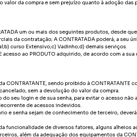
alor da compra e sem prejuízo quanto à adoção das pro
ADA um ou mais dos seguintes produtos, desde que o 
is da contratação; A CONTRATADA poderá, a seu único 
al;b) curso Extensivo;c) Vadinho;d) demais serviços.
cesso ao PRODUTO adquirido, de acordo com a sua d
o da CONTRATANTE, sendo proibido à CONTRATANTE comp
e cancelado, sem a devolução do valor da compra.
 do seu login e de sua senha, para evitar o acesso não
decorrente de acessos indevidos.
io e senha sejam de conhecimento de terceiro, deverá
a funcionalidade de diversos fatores, alguns alheios
terceiros, além da adequação dos equipamentos da CO