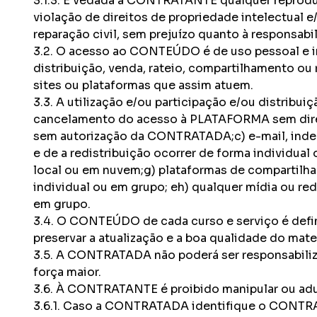
3.1.3. É vedada à CONTRATANTE qualquer reprod
violação de direitos de propriedade intelectual
reparação civil, sem prejuízo quanto à responsabi
3.2. O acesso ao CONTEÚDO é de uso pessoal e 
distribuição, venda, rateio, compartilhamento o
sites ou plataformas que assim atuem.
3.3. A utilização e/ou participação e/ou distri
cancelamento do acesso à PLATAFORMA sem direito 
sem autorização da CONTRATADA;c) e-mail, indep
e de a redistribuição ocorrer de forma individual
local ou em nuvem;g) plataformas de compartilha
individual ou em grupo; eh) qualquer mídia ou red
em grupo.
3.4. O CONTEÚDO de cada curso e serviço é defin
preservar a atualização e a boa qualidade do mater
3.5. A CONTRATADA não poderá ser responsabiliz
força maior.
3.6. À CONTRATANTE é proibido manipular ou ad
3.6.1. Caso a CONTRATADA identifique o CONTRATA