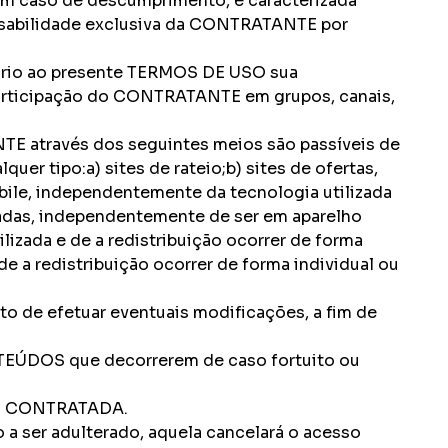
m caso de descumprimento, é caracterizada
onsabilidade exclusiva da CONTRATANTE por
rário ao presente TERMOS DE USO sua
 participação do CONTRATANTE em grupos, canais,
NTE através dos seguintes meios são passíveis de
r tipo:a) sites de rateio;b) sites de ofertas,
ile, independentemente da tecnologia utilizada
ilhadas, independentemente de ser em aparelho
izada e de a redistribuição ocorrer de forma
e a redistribuição ocorrer de forma individual ou
o de efetuar eventuais modificações, a fim de
NTEÚDOS que decorrerem de caso fortuito ou
ela CONTRATADA.
a ser adulterado, aquela cancelará o acesso