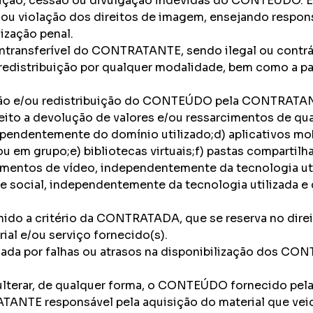
ução, cessão ou divulgação indevidas do CONTEÚDO. E
 e/ou violação dos direitos de imagem, ensejando resp
lização penal.
intransferível do CONTRATANTE, sendo ilegal ou cont
u redistribuição por qualquer modalidade, bem como a
buição e/ou redistribuição do CONTEÚDO pela CONTRATA
a devolução de valores e/ou ressarcimentos de qualque
endentemente do domínio utilizado;d) aplicativos mob
 ou em grupo;e) bibliotecas virtuais;f) pastas compart
mentos de vídeo, independentemente da tecnologia util
e social, independentemente da tecnologia utilizada e d
ido a critério da CONTRATADA, que se reserva no direit
ial e/ou serviço fornecido(s).
ada por falhas ou atrasos na disponibilização dos CO
ulterar, de qualquer forma, o CONTEÚDO fornecido p
NTE responsável pela aquisição do material que veio 