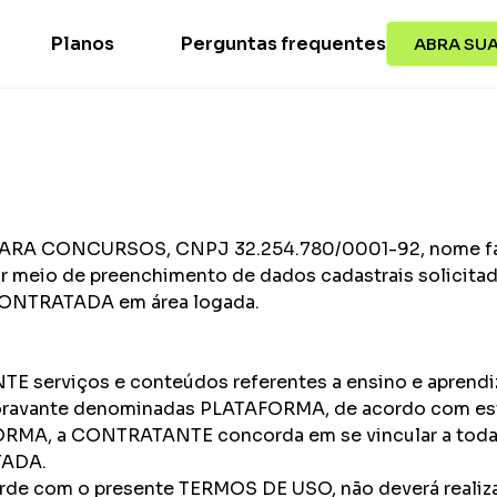
Planos
Perguntas frequentes
ABRA SUA
ARA CONCURSOS, CNPJ 32.254.780/0001-92, nome fa
por meio de preenchimento de dados cadastrais solici
 CONTRATADA em área logada.
 serviços e conteúdos referentes a ensino e aprendiz
oravante denominadas PLATAFORMA, de acordo com e
ATAFORMA, a CONTRATANTE concorda em se vincular a to
TADA.
rde com o presente TERMOS DE USO, não deverá realiz